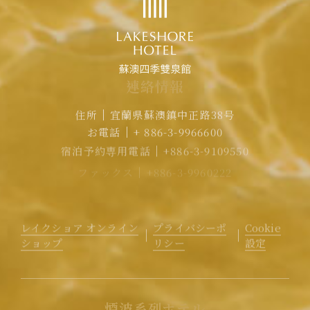
連
絡
情
報
住所
宜蘭県蘇澳鎮中正路38号
お電話
+ 886-3-9966600
宿泊予約専用電話
+886-3-9109550
ファックス
+886-3-9960222
メール
rvsa@lakeshore.com.tw
レイクショア オンライン
プライバシーポ
Cookie
ショップ
リシー
設定
煙
波
系
列
ホ
テ
ル