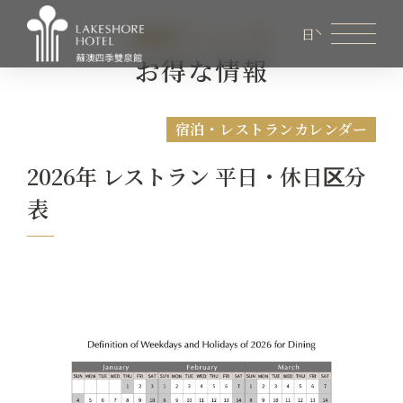
最新ニュース
日
お得な情報
会員専用ページ
レイクショア オンラインショップ
宿泊・レストランカレンダー
レイクショアについて
2026年 レストラン 平日・休日区分
客室案内
表
レストラン
ビジネスミーティング
お得な情報