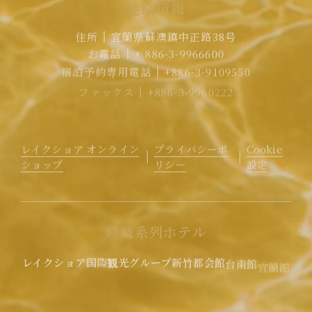
連
絡
情
報
住所
宜蘭県蘇澳鎮中正路38号
お電話
+ 886-3-9966600
宿泊予約専用電話
+886-3-9109550
ファックス
+886-3-9960222
メール
rvsa@lakeshore.com.tw
公式LINE｜クリックしてLINE煙波サポートに参加
レイクショア オンライン
プライバシーポ
Cookie
ショップ
リシー
設定
煙
波
系
列
ホ
テ
ル
レイクショア国際観光グループ
新竹都会館
台南館
宜蘭館
花蓮館
花蓮太魯閣