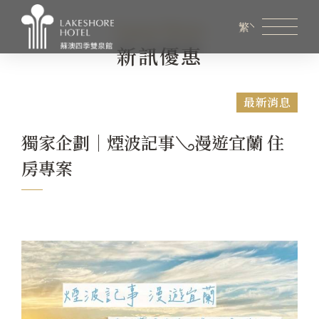
Latest News
繁
新訊優惠
會員專區
煙波生活線上購物
線上旅展券使用說明
最新消息
關於煙波
獨家企劃｜煙波記事𓂅漫遊宜蘭 住
客房資訊
房專案
餐飲美饌
商務會議
新訊優惠
設施服務