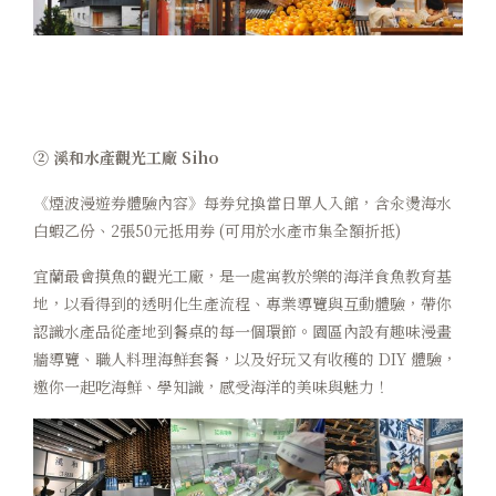
② 溪和水產觀光工廠 Siho
《煙波漫遊券體驗內容》每券兌換當日單人入館，含汆燙海水
白蝦乙份、2張50元抵用券 (可用於水產市集全額折抵)
宜蘭最會摸魚的觀光工廠，是一處寓教於樂的海洋食魚教育基
地，以看得到的透明化生產流程、專業導覽與互動體驗，帶你
認識水產品從產地到餐桌的每一個環節。園區內設有趣味漫畫
牆導覽、職人料理海鮮套餐，以及好玩又有收穫的 DIY 體驗，
邀你一起吃海鮮、學知識，感受海洋的美味與魅力！