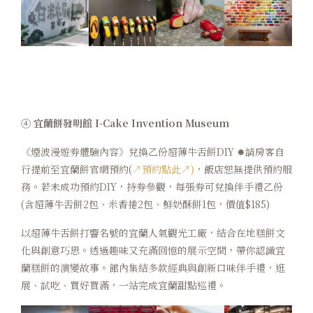
④ 宜蘭餅發明館 I-Cake Invention Museum
《煙波漫遊券體驗內容》兌換乙份超薄牛舌餅DIY ✸請房客自
行提前至宜蘭餅官網預約(
↗預約點此↗)
，飯店恕無提供預約服
務。若未成功預約DIY，持券參觀，每張券可兌換伴手禮乙份
(含超薄牛舌餅2包、米香捲2包、鮮奶酥餅1包，價值$185)
以超薄牛舌餅打響名號的宜蘭人氣觀光工廠，結合在地糕餅文
化與創意巧思。透過趣味又充滿回憶的展示空間，帶你認識宜
蘭糕餅的演變故事。館內集結多款經典與創新口味伴手禮，逛
展、試吃、買好買滿，一站完成宜蘭甜點巡禮。