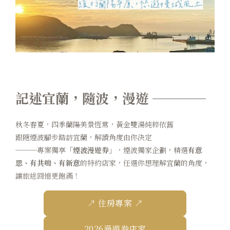
煙波早午餐
在地旅行
永續專區
常見問題
記述宜蘭，隨波，漫遊 ────
聯絡我們
秋冬春夏，四季蘭陽美景恆常，黃金雙湯純粹依舊
煙波顧客評論
跟隨煙波腳步踏訪宜蘭，解讀角度由你決定
───專案獨享
「煙波漫遊券」
，煙波獨家企劃，精選
有意
思、有共鳴、有新意
的特約店家，任選你想理解宜蘭的角度，
讓旅途回憶更飽滿！
↗ 住房專案 ↗
2026漫遊券店家