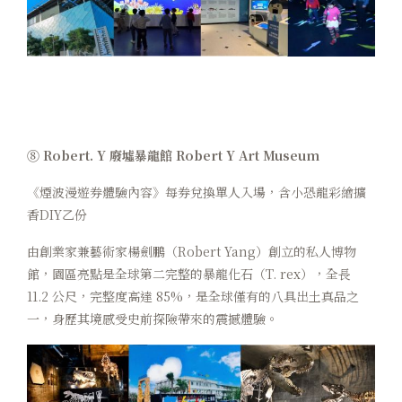
⑧ Robert. Y 廢墟暴龍館 Robert Y Art Museum
《煙波漫遊券體驗內容》每券兌換單人入場，含小恐龍彩繪擴
香DIY乙份
由創業家兼藝術家楊劍鵬（Robert Yang）創立的私人博物
館，園區亮點是全球第二完整的暴龍化石（T. rex），全長
11.2 公尺，完整度高達 85%，是全球僅有的八具出土真品之
一，身歷其境感受史前探險帶來的震撼體驗。