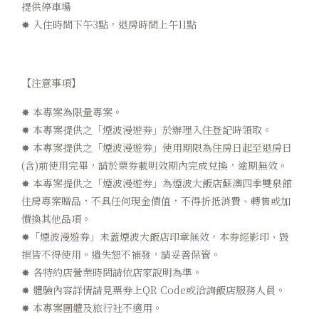
提供停車場
✸ 入住時間下午3點，退房時間上午11點
【注意事項】
✸ 本專案為限量專案。
✸ 本專案提供之「煙波漫遊券」於辦理入住登記時領取。
✸ 本專案提供之「煙波漫遊券」使用期限為住房日起至退房日
(含)前使用完畢，請於票券載明效期內完成兌換，逾期無效。
✸ 本專案提供之「煙波漫遊券」為煙波大飯店蘇澳四季雙泉館
住房專案贈品，不具任何現金價值，不得折抵消費、轉售或加
價換其他品項。
✸「煙波漫遊券」未蓋煙波大飯店印章無效，本券經影印、毀
損皆不得使用。遺失恕不補發，請妥善保管。
✸ 各特約店營業時間請依店家說明為準。
✸ 體驗內容詳情請見票券上QR Code或洽詢飯店服務人員。
✸ 本專案團體及旅行社不適用。