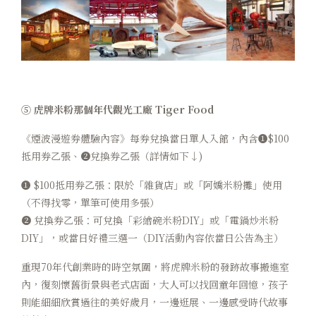
⑤ 虎牌米粉那個年代觀光工廠 Tiger Food
《煙波漫遊券體驗內容》每券兌換當日單人入館，內含➊$100
抵用券乙張、➋兌換券乙張（詳情如下↓)
➊ $100抵用券乙張：限於「雜貨店」或「阿嬌米粉攤」使用
（不得找零，單筆可使用多張）
➋ 兌換券乙張：可兌換「彩繪碗米粉DIY」或「電鍋炒米粉
DIY」，或當日好禮三選一（DIY活動內容依當日公告為主）
重現70年代創業時的時空氛圍，將虎牌米粉的發跡故事搬進室
內，復刻懷舊街景與老式店面，大人可以找回童年回憶，孩子
則能細細欣賞過往的美好歲月，一邊逛展、一邊感受時代故事