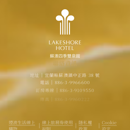
聯
絡
資
訊
地址
宜蘭縣蘇澳鎮中正路 38 號
電話
886-3-9966600
訂房專線
886-3-9109550
傳真
886-3-9960222
EMAIL
rvsa@lakeshore.com.tw
官方LINE｜點擊加入LINE煙波小幫手
煙波生活線上
線上旅展券使用
隱私權
Cookie
購物
說明
政策
設定