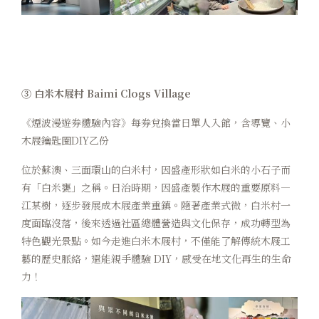
③ 白米木屐村 Baimi Clogs Village
《煙波漫遊券體驗內容》每券兌換當日單人入館，含導覽、小
木屐鑰匙圈DIY乙份
位於蘇澳、三面環山的白米村，因盛產形狀如白米的小石子而
有「白米甕」之稱。日治時期，因盛產製作木屐的重要原料—
江某樹，逐步發展成木屐產業重鎮。隨著產業式微，白米村一
度面臨沒落，後來透過社區總體營造與文化保存，成功轉型為
特色觀光景點。如今走進白米木屐村，不僅能了解傳統木屐工
藝的歷史脈絡，還能親手體驗 DIY，感受在地文化再生的生命
力！