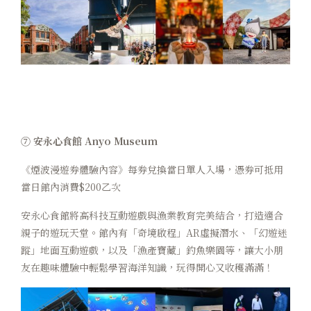
⑦ 安永心食館 Anyo Museum
《煙波漫遊券體驗內容》每券兌換當日單人入場，憑券可抵用
當日館內消費$200乙次
安永心食館將高科技互動遊戲與漁業教育完美結合，打造適合
親子的遊玩天堂。館內有「奇境啟程」AR虛擬潛水、「幻遊迷
蹤」地面互動遊戲，以及「漁產寶藏」釣魚樂園等，讓大小朋
友在趣味體驗中輕鬆學習海洋知識，玩得開心又收穫滿滿！