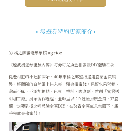
◖ 漫遊券特約店家簡介◗
① 橘之鄉蜜餞形象館 agrioz
《煙波漫遊券體驗內容》每券可兌換金柑蜜餞DIY體驗乙次
從老村莊的小灶腳開始，40年來橘之鄉堅持選用宜蘭金棗釀
製，將蘭陽的自然風土注入每一顆金柑蜜餞，保留水果營養、
黏而不膩，不添加糖精、色素、香料、防腐劑，首創『蜜餞透
明加工廠』展示製作過程，並轉型以DIY體驗推廣金棗，來宜
蘭一定要到橘之鄉體驗金棗DIY，在酸香金棗氣息包圍下，親
手完成金棗蜜餞！