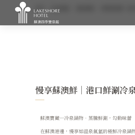
首頁
新訊優惠
餐飲優惠
慢享蘇澳鮮｜港
MENU
關於煙波
商務會議
慢享蘇澳鮮｜港口鮮涮冷
煙波早午餐
常見問題
蘇澳寶藏─冷泉鍋物．蒸騰鮮涮，勾動味蕾
在蘇澳港邊，慢享如溫泉氤氳的極鮮冷泉鍋