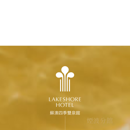
煙
波
分
館