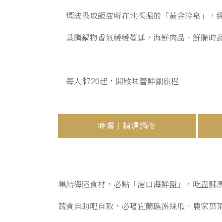
煙波汲取飯店所在地探掘的「黃金冷泉」，
蒸騰鍋物香氣緩緩蔓延，海鮮肉品、鮮脆時
每人$720起，開啟味蕾鮮涮旅程
晚餐｜精選鍋物
集結海陸食材，必點「港口海鮮盤」，吃盡蘇
蔬食自助吧自取，必嚐宜蘭礁溪絲瓜、農家葉