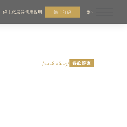
線上旅展券使用說明
線上訂房
繁
員專區
煙波生活線上購物
線上旅展券使用說明
餐飲美饌
/
2026.06.29
/
餐飲優惠
設施服務
永續專區
煙波顧客評論