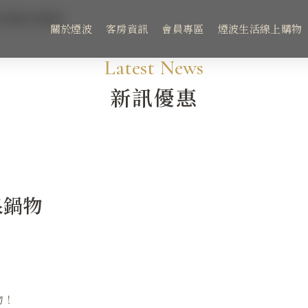
口鮮涮冷泉鍋物
關於煙波
客房資訊
會員專區
煙波生活線上購物
會
Latest News
新訊優惠
客房資訊
新訊優惠
泉鍋物
在地旅行
聯絡我們
物！