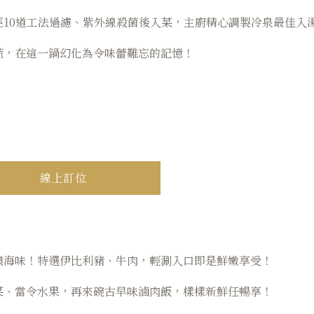
經10道工法過濾、紫外線殺菌後入菜，主廚精心調製冷泉最佳入
蔬，在這一鍋幻化為令味蕾難忘的記憶！
線上訂位
澳海味！特選伊比利豬、牛肉，輕涮入口即是鮮嫩享受！
菜、當令水果，再來碗古早味滷肉飯，樣樣新鮮任暢享！