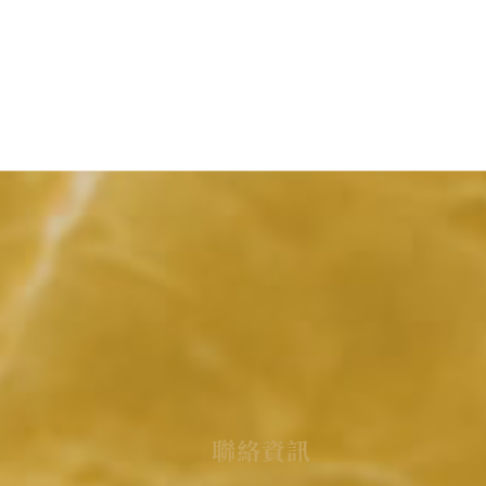
聯
絡
資
訊