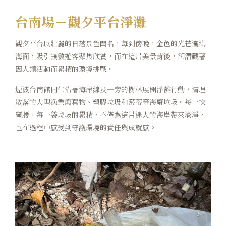
台南場－觀夕平台淨灘
觀夕平台以壯麗的日落景色聞名，每到傍晚，金色的光芒灑滿
海面，吸引無數遊客聚集欣賞，而在這片美景背後，卻潛藏著
因人類活動而累積的環境挑戰。
煙波台南館同仁沿著海岸線及一旁的樹林展開淨灘行動，清理
散落的大型漁業廢棄物、塑膠垃圾和菸蒂等海廢垃圾。每一次
彎腰、每一袋垃圾的累積，不僅為這片迷人的海岸帶來潔淨，
也在過程中感受到守護環境的責任與成就感。