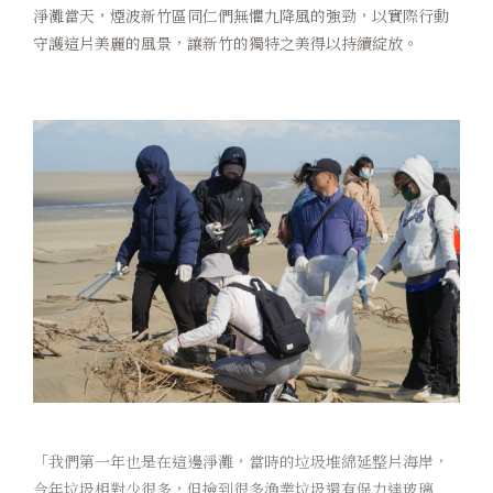
淨灘當天，煙波新竹區同仁們無懼九降風的強勁，以實際行動
守護這片美麗的風景，讓新竹的獨特之美得以持續綻放。
「我們第一年也是在這邊淨灘，當時的垃圾堆綿延整片海岸，
今年垃圾相對少很多，但撿到很多漁業垃圾還有保力達玻璃