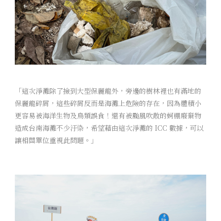
「這次淨灘除了撿到大型保麗龍外，旁邊的樹林裡也有滿地的
保麗龍碎屑，這些碎屑反而是海灘上危險的存在，因為體積小
更容易被海洋生物及鳥類誤食！還有被颱風吹散的蚵棚廢棄物
造成台南海灘不少汙染，希望藉由這次淨灘的 ICC 數據，可以
讓相關單位重視此問題。」