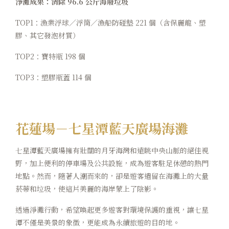
淨灘成果：清除 96.6 公斤海廢垃圾
TOP1：漁業浮球／浮筒／漁船防碰墊 221 個（含保麗龍、塑
膠、其它發泡材質）
TOP2：寶特瓶 198 個
TOP3：塑膠瓶蓋 114 個
花蓮場－七星潭藍天廣場海灘
七星潭藍天廣場擁有壯闊的月牙海灣和遠眺中央山脈的絕佳視
野，加上便利的停車場及公共設施，成為遊客駐足休憩的熱門
地點。然而，隨著人潮而來的，卻是遊客遺留在海灘上的大量
菸蒂和垃圾，使這片美麗的海岸蒙上了陰影。
透過淨灘行動，希望喚起更多遊客對環境保護的重視，讓七星
潭不僅是美景的象徵，更能成為永續旅遊的目的地。