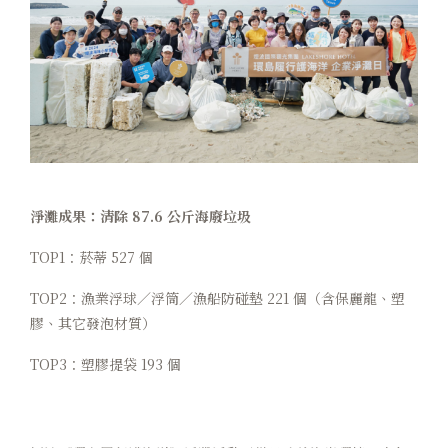
淨灘成果：清除 87.6 公斤海廢垃圾
TOP1：菸蒂 527 個
TOP2：漁業浮球／浮筒／漁船防碰墊 221 個（含保麗龍、塑
膠、其它發泡材質）
TOP3：塑膠提袋 193 個