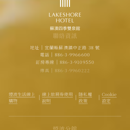
聯
絡
資
訊
地址
宜蘭縣蘇澳鎮中正路 38 號
電話
886-3-9966600
訂房專線
886-3-9109550
傳真
886-3-9960222
EMAIL
rvsa@lakeshore.com.tw
官方LINE｜點擊加入LINE煙波小幫手
煙波生活線上
線上旅展券使用
隱私權
Cookie
購物
說明
政策
設定
煙
波
分
館