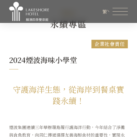
ESG
繁
永續專區
會員專區
煙波生活線上購物
線上旅展券使用說明
企業社會責任
關於煙波
2024煙波海味小學堂
客房資訊
餐飲美饌
守護海洋生態，從海岸到餐桌實
踐永續！
商務會議
新訊優惠
煙波集團連續三年舉辦環島履行護海洋行動，今年結合了淨灘
設施服務
與食魚教育，向同仁傳遞選擇友善海鮮食材的重要性，實現永