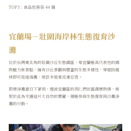
TOP3：食品包裝袋 44 個
宜蘭場－壯圍海岸林生態復育沙
灘
位於台灣東北角的壯圍沙丘生態園區，是宜蘭極具代表性的國
際魅力新景點，擁有沙丘景觀與豐富的生態多樣性，穿越防風
林即可抵達海灘，使許多遊客流連忘返。
即便淨灘當日下著雨，煙波宜蘭區的同仁們依舊滿懷熱情，齊
聚於此為守護這片大自然的寶藏，積極參與生態復育與沙灘淨
灘的行動。