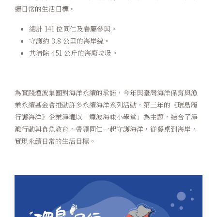
續日常的生活目標。
煙波早午餐
總計 141 位同仁及眷屬參與。
在地旅行
守護約 3.8 公里的海岸線。
共清除 451 公斤的海廢垃圾。
永續專區
常見問題
為實踐煙波集團對海洋永續的承諾，今年與臺灣海洋保育與漁
業永續基金會推動許多永續海洋系列活動，第三年的《環島履
聯絡我們
行護海洋》企業淨灘以「煙波海味小學堂」為主題，結合了淨
煙波顧客評論
灘行動與食魚教育，帶領同仁一起守護海洋，從餐桌到海岸，
實現永續日常的生活目標。