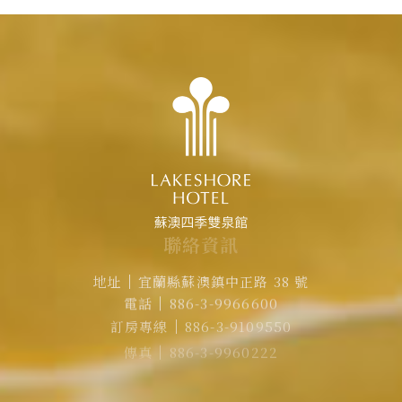
聯
絡
資
訊
地址
宜蘭縣蘇澳鎮中正路 38 號
電話
886-3-9966600
訂房專線
886-3-9109550
傳真
886-3-9960222
EMAIL
rvsa@lakeshore.com.tw
官方LINE｜點擊加入LINE煙波小幫手