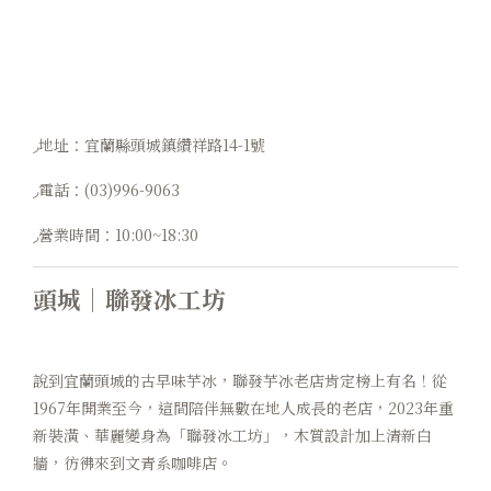
◞地址：宜蘭縣頭城鎮纘祥路14-1號
◞電話：(03)996-9063
◞營業時間：10:00~18:30
頭城｜聯發冰工坊
說到宜蘭頭城的古早味芋冰，聯發芋冰老店肯定榜上有名！從
1967年開業至今，這間陪伴無數在地人成長的老店，2023年重
新裝潢、華麗變身為「聯發冰工坊」，木質設計加上清新白
牆，彷彿來到文青系咖啡店。