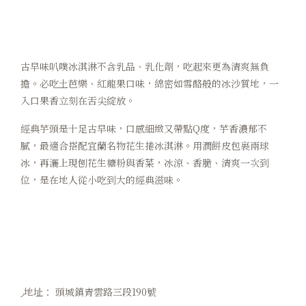
古早味叭噗冰淇淋不含乳品、乳化劑，吃起來更為清爽無負
擔。必吃土芭樂、紅龍果口味，綿密如雪酪般的冰沙質地，一
入口果香立刻在舌尖綻放。
經典芋頭是十足古早味，口感細緻又帶點Q度，芋香濃郁不
膩，最適合搭配宜蘭名物花生捲冰淇淋。用潤餅皮包裹兩球
冰，再灑上現刨花生糖粉與香菜，冰涼、香脆、清爽一次到
位，是在地人從小吃到大的經典滋味。
◞地址： 頭城鎮青雲路三段190號