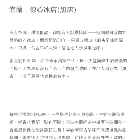
宜蘭｜涼心冰店(黑店)
沒有招牌、環境低調，卻總有人默默排隊——這間藏身宜蘭神
農路的老冰店，開業超過50年、只賣五種口味的古早味綿綿
冰，只憑一勺古早好味道，陪在地人走過半世紀
。
創立於1969年，如今傳承到第三代，是不少宜蘭學生放學後的
回憶。因為早年沒有店名、店內燈光昏暗，在地人稱它為「
黑
店
」，成了最具代表性的名字。
每杯可挑選2款口味，花生搭牛奶是人氣招牌，牛奶冰濃郁滑
順，奶香扎實卻一點也不膩；花生冰體綿密中帶著花生細粒，
香氣濃到像在吃冰版花生醬！喜歡清爽古早味不能錯過鳳梨跟
桂圓，香氣迷人吃得到大塊果肉。在地人更喜歡外帶大盒的回