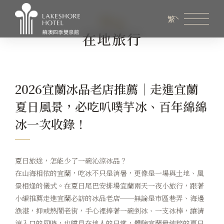
Blog
繁
在地旅行
會員專區
煙波生活線上購物
線上旅展券使用說明
2026宜蘭冰品老店推薦｜走進宜蘭
關於煙波
夏日風景，必吃叭噗芋冰、百年綿綿
客房資訊
冰一次收錄！
餐飲美饌
夏日旅途，怎能少了一碗沁涼冰品？
商務會議
在山海相依的宜蘭，吃冰不只是消暑，更像是一場與土地、風
新訊優惠
景相逢的儀式。在夏日尾巴安排場宜蘭兩天一夜小旅行，跟著
小編推薦走進宜蘭必訪的冰品老店──無論是市區巷弄、海邊
設施服務
漁港，抑或熱鬧老街，手心裡捧著一碗剉冰、一支冰棒，讓清
涼入口的同時，也嚐見在地人的日常，體驗宜蘭最純粹的夏日