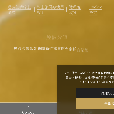
煙波生活線上
線上旅展券使用
隱私權
Cookie
購物
說明
政策
設定
煙
波
分
館
煙波國際觀光集團
新竹都會館
台南館
宜蘭館
花蓮館
花蓮太魯閣
煙波花時間 花蓮
我們使用 Cookie 以允許我們
廣告、提供社交媒體功能並分析流
2026
©
煙波大飯店蘇澳四季雙泉館
Copyright All
分析合作夥伴分享有關
Rights Reserved.
|
網頁設計
-
iBest
管理Coo
全部
Go Top
線上訂房