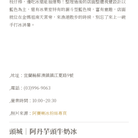
枝仔棒，邊吃冰還能抽運勢！整理過後的店面整體視覺設計以
藍色為主，還有冰果室特有的漏斗型藍色椅，富有童趣，店面
就位在金媽祖南天宮旁，來漁港散步的時候，別忘了來上一碗
手打冰消暑。
◞地址：宜蘭縣蘇澳鎮鎮江夏路9號
◞電話：(03)996-9063
◞營業時間：10:00~20:30
◞照片來源：
阿賽喇冰粉絲專頁
頭城｜阿丹芋頭牛奶冰