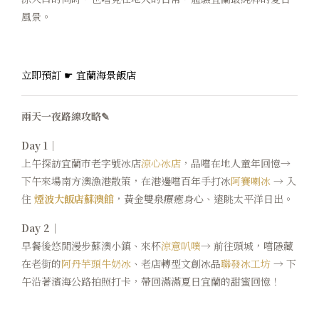
煙波早午餐
風景。
在地旅行
立即預訂 ☛ 宜蘭海景飯店
永續專區
兩天一夜路線攻略✎
常見問題
Day 1｜
聯絡我們
上午探訪宜蘭市老字號冰店
涼心冰店
，品嚐在地人童年回憶→
下午來場南方澳漁港散策，在港邊嚐百年手打冰
阿賽喇冰
→ 入
煙波顧客評論
住
煙波大飯店蘇澳館
，黃金雙泉療癒身心、遠眺太平洋日出。
Day 2｜
早餐後悠閒漫步蘇澳小鎮、來杯
涼意叭噗
→ 前往頭城，嚐隱藏
在老街的
阿丹芋頭牛奶冰
、老店轉型文創冰品
聯發冰工坊
→ 下
午沿著濱海公路拍照打卡，帶回滿滿夏日宜蘭的甜蜜回憶！