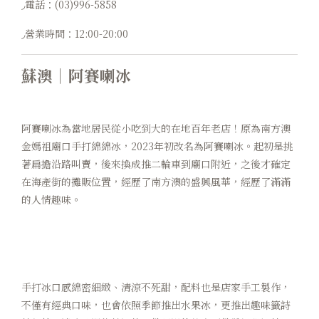
◞電話：(03)996-5858
◞營業時間：12:00-20:00
蘇澳｜阿賽喇冰
阿賽喇冰為當地居民從小吃到大的在地百年老店！原為南方澳
金媽祖廟口手打綿綿冰，2023年初改名為阿賽喇冰。起初是挑
著扁擔沿路叫賣，後來換成推二輪車到廟口附近，之後才確定
在海產街的攤販位置，經歷了南方澳的盛興風華，經歷了滿滿
的人情趣味。
手打冰口感綿密細緻、清涼不死甜，配料也是店家手工製作，
不僅有經典口味，也會依照季節推出水果冰，更推出趣味籤詩