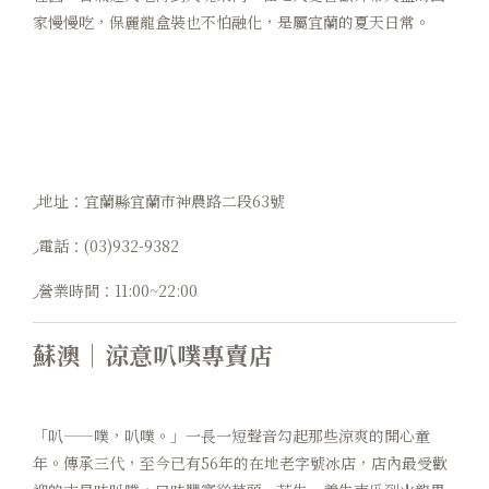
家慢慢吃，保麗龍盒裝也不怕融化，是屬宜蘭的夏天日常。
◞地址：宜蘭縣宜蘭市神農路二段63號
◞電話：(03)932-9382
◞營業時間：11:00~22:00
蘇澳｜
涼意叭噗專賣店
「叭——噗，叭噗。」一長一短聲音勾起那些涼爽的開心童
年。傳承三代，至今已有56年的在地老字號冰店，店內最受歡