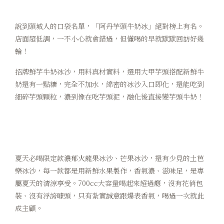
說到頭城人的口袋名單，「阿丹芋頭牛奶冰」絕對榜上有名。
店面超低調，一不小心就會錯過，但懂喝的早就默默回訪好幾
輪！
招牌鮮芋牛奶冰沙，用料真材實料，選用大甲芋頭搭配新鮮牛
奶還有一點糖，完全不加水，綿密的冰沙入口即化，還能吃到
細碎芋頭顆粒，濃到像在吃芋頭泥，融化後直接變芋頭牛奶！
夏天必喝限定款濃郁火龍果冰沙、芒果冰沙，還有少見的土芭
樂冰沙，每一款都是用新鮮水果製作，香氣濃、滋味足，是專
屬夏天的清涼享受。700cc大容量喝起來超過癮，沒有花俏包
裝、沒有浮誇噱頭，只有紮實誠意跟爆表香氣，喝過一次就此
成主顧
。