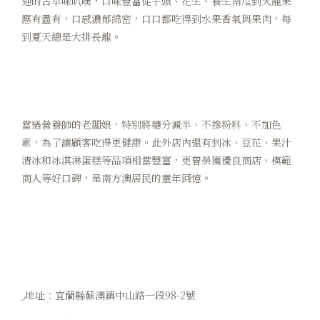
迎的古早味叭噗，口味豐富從芋頭、花生、養生南瓜到火龍果
應有盡有，口感濃郁綿密，口口都吃得到水果香氣與果肉，每
到夏天總是大排長龍。
當過營養師的老闆娘，特別將糖分減半、不摻粉料、不加色
素，為了讓顧客吃得更健康。此外店內還有剉冰、豆花、果汁
清冰和冰淇淋蛋糕等品項相當豐富，更曾榮獲優良商店、模範
商人等好口碑，是南方澳居民的童年回憶。
◞地址：宜蘭縣蘇澳鎮中山路一段98-2號