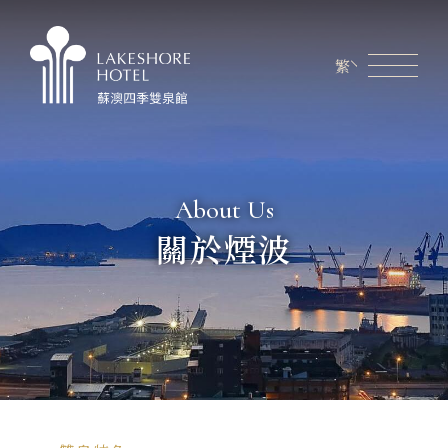
繁
會員專區
煙波生活線上購物
線上旅展券使用說明
關於煙波
About Us
客房資訊
關於煙波
餐飲美饌
商務會議
新訊優惠
設施服務