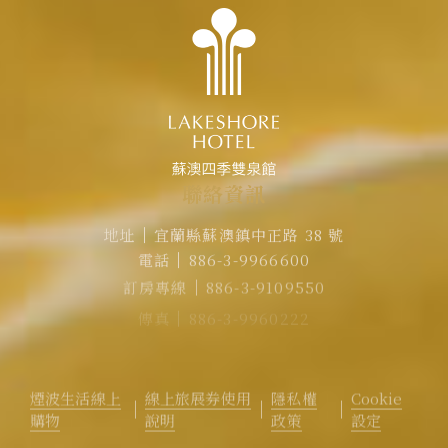
聯
絡
資
訊
地址
宜蘭縣蘇澳鎮中正路 38 號
電話
886-3-9966600
訂房專線
886-3-9109550
傳真
886-3-9960222
EMAIL
rvsa@lakeshore.com.tw
官方LINE｜點擊加入LINE煙波小幫手
煙波生活線上
線上旅展券使用
隱私權
Cookie
購物
說明
政策
設定