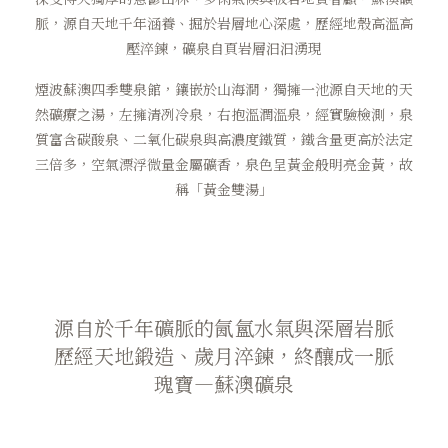
脈，源自天地千年涵養、掘於岩層地心深處，歷經地殼高溫高
壓淬鍊，礦泉自頁岩層汩汩湧現
煙波蘇澳四季雙泉館，鑲嵌於山海澗，獨擁一池源自天地的天
然礦療之湯，左擁清冽冷泉，右抱溫潤溫泉，經實驗檢測，泉
質富含碳酸泉、二氧化碳泉與高濃度鐵質，鐵含量更高於法定
三倍多，空氣漂浮微量金屬礦香，泉色呈黃金般明亮金黃，故
稱「黃金雙湯」
源自於
千年礦脈的
氤氳水氣與深層岩脈
歷經天地鍛造、歲月淬鍊，終
釀成一脈
瑰寶—蘇澳礦泉