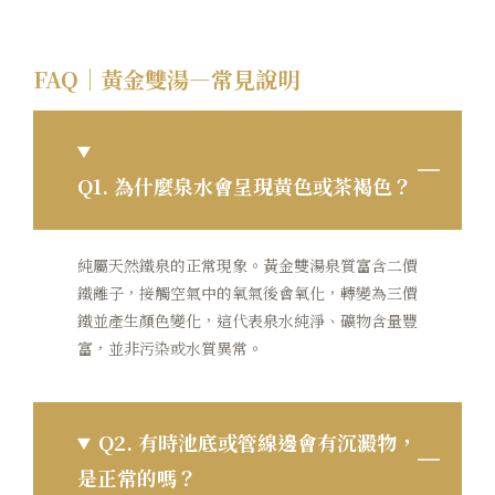
FAQ
｜黃金雙湯—常見說明
Q1.
為什麼泉水會呈現黃色或茶褐色？
純屬天然鐵泉的正常現象。黃金雙湯泉質富含二價
鐵離子，接觸空氣中的氧氣後會氧化，轉變為三價
鐵並產生顏色變化，這代表泉水純淨、礦物含量豐
富，並非污染或水質異常。
Q2.
有時池底或管線邊會有沉澱物，
是正常的嗎？