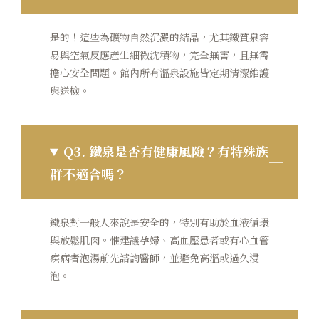
是的！這些為礦物自然沉澱的結晶，尤其鐵質泉容
易與空氣反應產生細微沈積物，完全無害，且無需
擔心安全問題。館內所有溫泉設施皆定期清潔維護
與送檢。
Q3.
鐵泉是否有健康風險？有特殊族
群不適合嗎？
鐵泉對一般人來說是安全的，特別有助於血液循環
與放鬆肌肉。惟建議孕婦、高血壓患者或有心血管
疾病者泡湯前先諮詢醫師，並避免高溫或過久浸
泡。