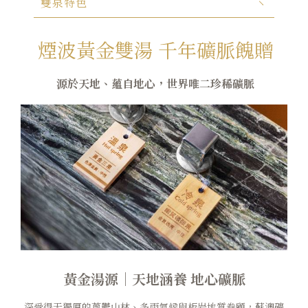
雙泉特色
煙波早午餐
煙波黃金雙湯 千年礦脈餽贈
在地旅行
永續專區
源於天地、蘊自地心，世界唯二珍稀礦脈
常見問題
聯絡我們
煙波顧客評論
黃金湯源｜天地涵養 地心礦脈
深受得天獨厚的蔥鬱山林、多雨氣候與板岩地質眷顧，蘇澳礦