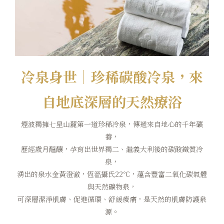
冷泉身世｜珍稀碳酸冷泉，來
自地底深層的天然療浴
煙波獨擁七星山麓第一道珍稀冷泉，傳遞來自地心的千年礦
養，
歷經歲月醞釀，孕育出世界獨二、繼義大利後的碳酸鐵質冷
泉，
湧出的泉水金黃澄澈，恆溫攝氏22℃，蘊含豐富二氧化碳氣體
與天然礦物泉，
可深層潔淨肌膚、促進循環、舒緩痠痛，是天然的肌膚防護泉
源。