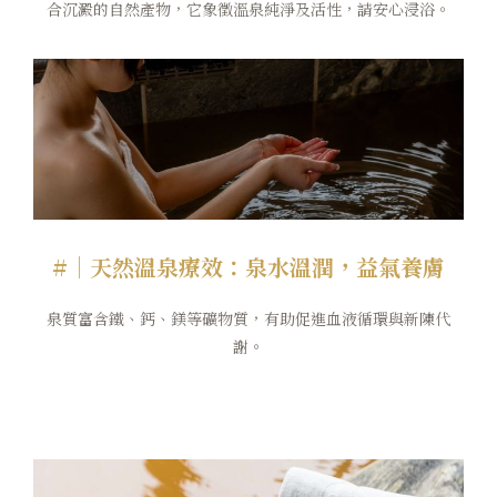
合沉澱的自然產物，它象徵溫泉純淨及活性，請安心浸浴。
#｜天然溫泉療效：泉水溫潤，益氣養膚
泉質富含鐵、鈣、鎂等礦物質，有助促進血液循環與新陳代
謝。