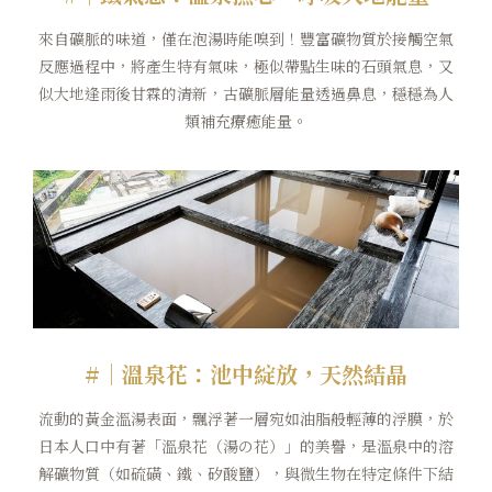
來自礦脈的味道，僅在泡湯時能嗅到！豐富礦物質於接觸空氣
反應過程中，將產生特有氣味，極似帶點生味的石頭氣息，又
似大地逢雨後甘霖的清新，古礦脈層能量透過鼻息，穩穩為人
類補充療癒能量。
#｜溫泉花：池中綻放，天然結晶
流動的黃金溫湯表面，飄浮著一層宛如油脂般輕薄的浮膜，於
日本人口中有著「溫泉花（湯の花）」的美譽，是溫泉中的溶
解礦物質（如硫磺、鐵、矽酸鹽），與微生物在特定條件下結