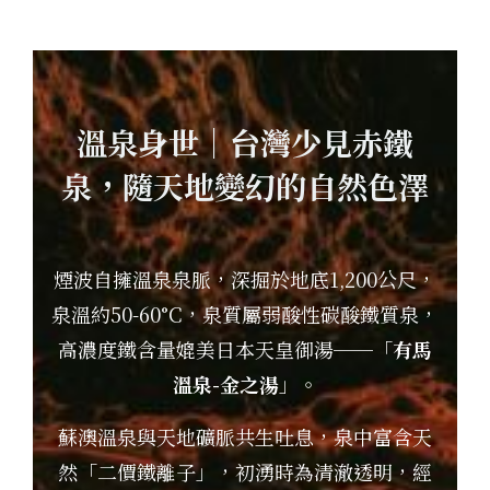
溫泉身世｜台灣少見赤鐵
泉，隨天地變幻的自然色澤
煙波自擁溫泉泉脈，深掘於地底1,200公尺，
泉溫約50-60°C，
泉質屬弱酸性碳酸鐵質泉，
高濃度鐵含量媲美日本天皇御湯──「
有馬
溫泉-金之湯
」。
蘇澳溫泉與天地礦脈共生吐息，泉中富含天
然「二價鐵離子」，
初湧時為清澈透明，經