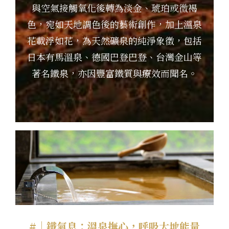
與空氣接觸氧化後轉為淡金、琥珀或微褐
色，
宛如天地調色後的藝術創作，加上溫泉
花載浮如花，為天然礦泉的純淨象徵，
包括
日本有馬溫泉、德國巴登巴登、台灣金山等
著名鐵泉，亦因豐富鐵質與療效而聞名。
#｜鐵氣息：溫泉撫心，呼吸大地能量