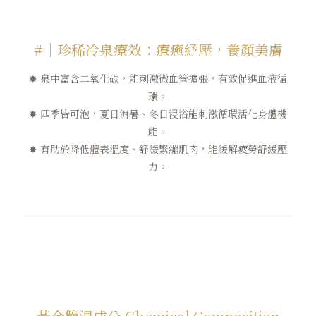
#｜珍稀冷泉療效：療癒紓壓，養顏美膚
✸ 泉中富含二氧化碳，能刺激微血管擴張，有效促進血液循
環。
✸ 四季皆可泡，夏日消暑、冬日浸浴能刺激循環活化身體機
能。
✸ 有助於降低體表溫度、舒緩緊繃肌肉，能緩解疲勞舒緩壓
力。