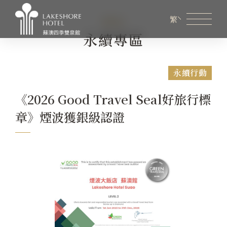
ESG
繁
永續專區
會員專區
煙波生活線上購物
線上旅展券使用說明
永續行動
關於煙波
《2026 Good Travel Seal好旅行標
章》煙波獲銀級認證
客房資訊
餐飲美饌
商務會議
新訊優惠
設施服務