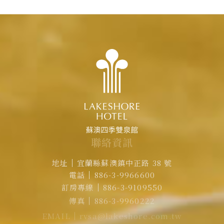
聯
絡
資
訊
地址
宜蘭縣蘇澳鎮中正路 38 號
電話
886-3-9966600
訂房專線
886-3-9109550
傳真
886-3-9960222
EMAIL
rvsa@lakeshore.com.tw
官方LINE｜點擊加入LINE煙波小幫手