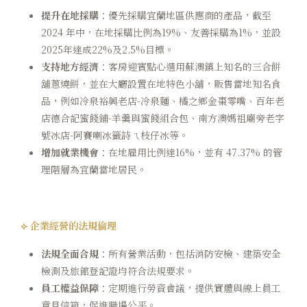
提升在地採購
：優先採購宜蘭地區供應商的產品，截至
2024 年中，在地採購比例為19%、友善採購為1%，並設
2025年達成22%及2.5%目標。
支持地方經濟
：客房迎賓點心選用蘇澳鎮上知名的三合餅
舖蔥燒餅，並在大廳設置在地特色小舖，販售當地知名食
品，例如冷泉裕興老店-冷泉麵、橘之鄉金棗零嘴、百年老
店德合記蜜餞鋪-羊羹與蜜餞組合包、南方澳媽祖廟旁老字
號冰店-阿賽喇冰籤詩ㄟ枝仔冰等。
增加就業機會
：在地雇用比例達16%，並有 47.37% 的管
理階層為宜蘭當地居民。
⟣ 企業經營的法規倫理
法規全面合規
：所有營業活動，包括消防安檢、建築安全
檢測及旅館登記證均符合法規要求。
員工權益保障
：定期進行勞資會議，提供實體與線上員工
意見信箱，促進職場公平。