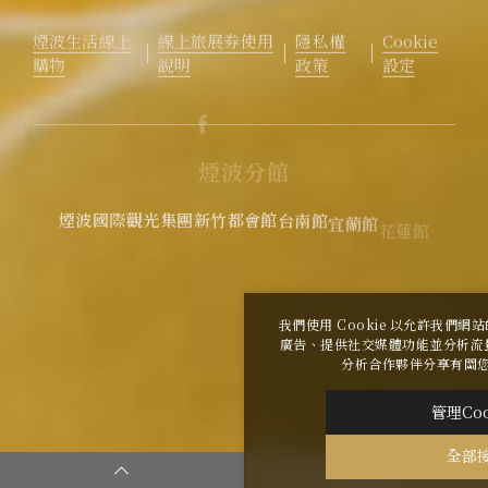
煙波生活線上
線上旅展券使用
隱私權
Cookie
購物
說明
政策
設定
煙
波
分
館
煙波國際觀光集團
新竹都會館
台南館
宜蘭館
花蓮館
花蓮太魯閣
煙波花時間 花蓮
煙波花時間 宜蘭傳藝
我們使用 Cookie 以允許我們
廣告、提供社交媒體功能並分析流
2026
©
煙波大飯店蘇澳四季雙泉館
Copyright All
分析合作夥伴分享有關
Rights Reserved.
|
網頁設計
-
iBest
管理Coo
全部